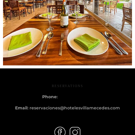
RESERVATIONS
Phone
:
+52
916 34 55231
Email
:
reservaciones@hotelesvillamecedes.com