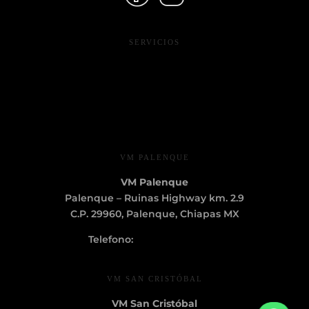
SERVICIOS
* Evento sociales
* Acerca de Hoteles VM
* Blog
VM PALENQUE
VM Palenque
Palenque – Ruinas Highway km. 2.9
C.P. 29960, Palenque, Chiapas MX
Telefono:
+52 (916) 345 5231
VM SAN CRISTÓBAL
VM San Cristóbal