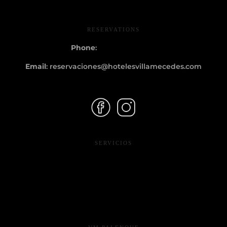
RESERVATIONS
Phone
:
+52
916 34 55231
Email
:
reservaciones@hotelesvillamecedes.com
SERVICIOS
* Evento sociales
* Acerca de Hoteles VM
* Blog