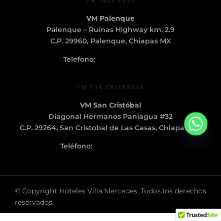
VM PALENQUE
VM Palenque
Palenque – Ruinas Highway km. 2.9
C.P. 29960, Palenque, Chiapas MX
Telefono:
+52 (916) 345 5231
VM SAN CRISTÓBAL
VM San Cristóbal
Diagonal Hermanos Paniagua #32
C.P. 29264, San Cristobal de Las Casas, Chiapas MX
Teléfono:
+52 (967) 678 6200
© Copyright Hoteles Villa Mercedes. Todos los derechos
reservados.